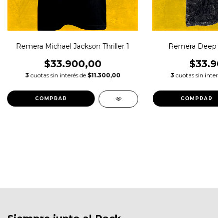
Remera Michael Jackson Thriller 1
Remera Deep 
$33.900,00
$33.9
3
cuotas sin interés de
$11.300,00
3
cuotas sin inte
COMPRAR
COMPRAR