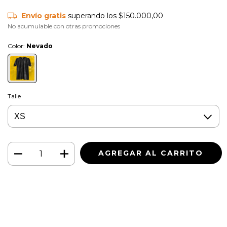
Envío gratis
superando los
$150.000,00
No acumulable con otras promociones
Color:
Nevado
Talle
Medios de envío
CAMBIAR CP
Entregas para el CP:
CALCULAR
Iniciá sesión
y usá tus datos de entrega