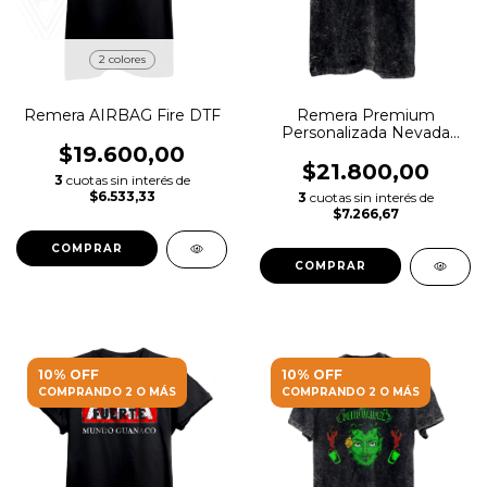
2 colores
Remera AIRBAG Fire DTF
Remera Premium
Personalizada Nevada
c/estampa DTF
$19.600,00
$21.800,00
3
cuotas sin interés de
$6.533,33
3
cuotas sin interés de
$7.266,67
COMPRAR
COMPRAR
10% OFF
10% OFF
COMPRANDO 2 O MÁS
COMPRANDO 2 O MÁS