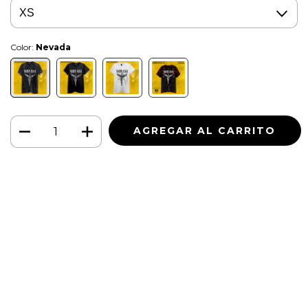
Color:
Nevada
Medios de envío
CAMBIAR CP
Entregas para el CP:
CALCULAR
Iniciá sesión
y usá tus datos de entrega
No sé mi código postal