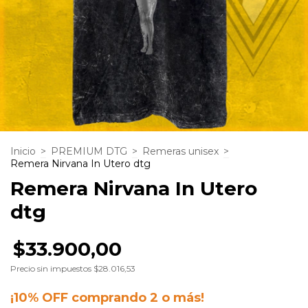
Inicio
>
PREMIUM DTG
>
Remeras unisex
>
Remera Nirvana In Utero dtg
Remera Nirvana In Utero
dtg
$33.900,00
Precio sin impuestos
$28.016,53
¡10% OFF comprando 2 o más!