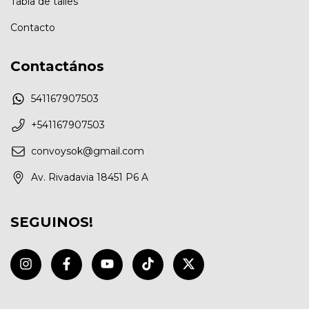
Tabla de talles
Contacto
Contactános
541167907503
+541167907503
convoysok@gmail.com
Av. Rivadavia 18451 P6 A
SEGUINOS!