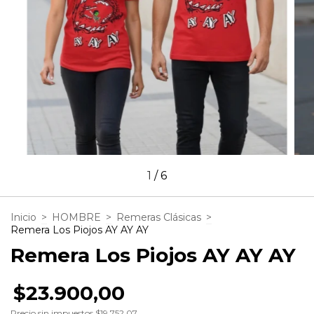
1
/
6
Inicio
>
HOMBRE
>
Remeras Clásicas
>
Remera Los Piojos AY AY AY
Remera Los Piojos AY AY AY
$23.900,00
Precio sin impuestos
$19.752,07