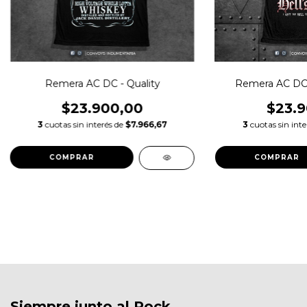
Remera AC DC - Quality
Remera AC DC
$23.900,00
$23.9
3
cuotas sin interés de
$7.966,67
3
cuotas sin int
COMPRAR
COMPRAR
Siempre junto al Rock