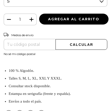
CAMBIAR CP
Entregas para el CP:
Medios de envío
CALCULAR
No sé mi código postal
100 % Algodón.
Talles S, M, L, XL, XXL Y XXXL.
Consultar stock disponible.
Estampa en serigrafía (frente y espalda).
Envíos a todo el país.