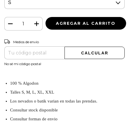
CAMBIAR CP
Entregas para el CP:
Medios de envío
CALCULAR
No sé mi código postal
100 % Algodon
Talles S, M, L, XL, XXL
Los nevados o batik varian en todas las prendas.
Consultar stock disponible
Consultar formas de envio