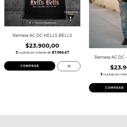
Remera AC DC HELLS BELLS
$23.900,00
3
cuotas sin interés de
$7.966,67
Remera AC DC 
$23.9
COMPRAR
3
cuotas sin int
COMPRAR