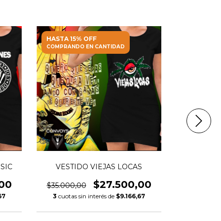
HASTA 15% OFF
HASTA 15%
COMPRANDO EN CANTIDAD
COMPRANDO
SIC
VESTIDO VIEJAS LOCAS
VE
00
$27.500,00
$35.000,00
$35.000,
67
3
cuotas sin interés de
$9.166,67
3
cuotas s