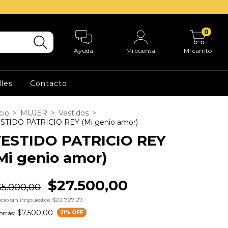
0
Ayuda
Mi cuenta
Mi carrito
lles
Contacto
cio
>
MUJER
>
Vestidos
>
STIDO PATRICIO REY (Mi genio amor)
ESTIDO PATRICIO REY
Mi genio amor)
$27.500,00
35.000,00
cio sin impuestos
$22.727,27
$7.500,00
rrás:
21
% OFF