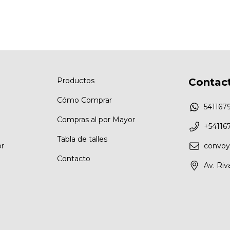
Productos
Contac
Cómo Comprar
541167
Compras al por Mayor
+54116
Tabla de talles
r
convo
Contacto
Av. Riv