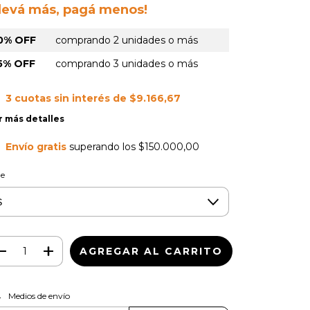
Llevá más, pagá menos!
0% OFF
comprando 2 unidades o más
5% OFF
comprando 3 unidades o más
3
cuotas sin interés de
$9.166,67
r más detalles
Envío gratis
superando los
$150.000,00
le
CAMBIAR CP
regas para el CP:
Medios de envío