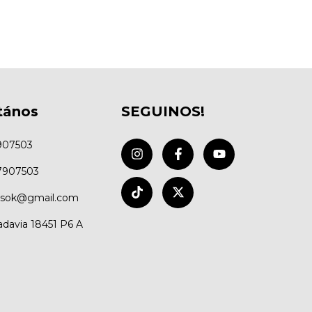
tános
SEGUINOS!
907503
7907503
ysok@gmail.com
adavia 18451 P6 A