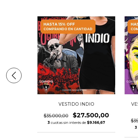
HASTA 15% OFF
HAS
DAD
COMPRANDO EN CANTIDAD
COM
K YOU
VESTIDO INDIO
VE
500,00
$27.500,00
$35.000,00
$3
$9.166,67
3
cuotas sin interés de
$9.166,67
3