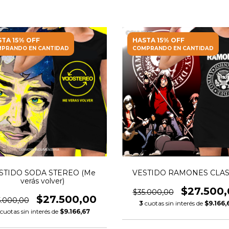
TA 15% OFF
HASTA 15% OFF
PRANDO EN CANTIDAD
COMPRANDO EN CANTIDAD
STIDO SODA STEREO (Me
VESTIDO RAMONES CLAS
verás volver)
$27.500,
$35.000,00
$27.500,00
5.000,00
3
cuotas sin interés de
$9.166,
cuotas sin interés de
$9.166,67