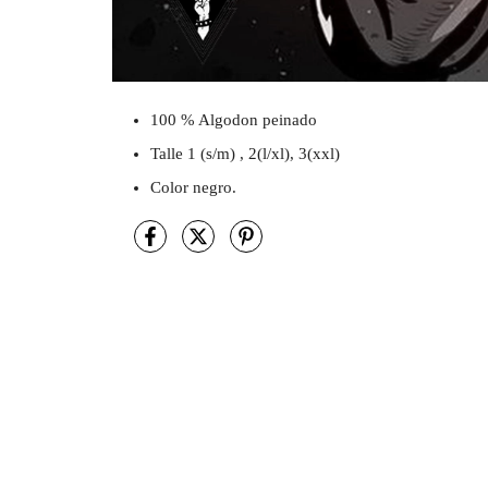
100 % Algodon peinado
Talle 1 (s/m) , 2(l/xl), 3(xxl)
Color negro.