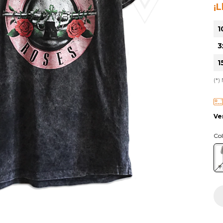
¡
1
3
1
(*)
Ve
Col