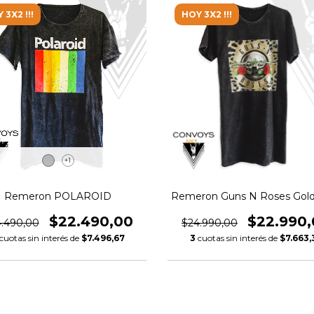
 3X2 !!!
HOY 3X2 !!!
+1
Remeron POLAROID
Remeron Guns N Roses Gold
$22.490,00
$22.990
.490,00
$24.990,00
cuotas sin interés de
$7.496,67
3
cuotas sin interés de
$7.663,