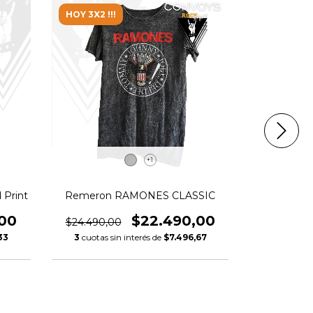
HOY 3X2 !!!
HOY 3X2 !!
+1
 Print
Remeron RAMONES CLASSIC
Remeron M
LIGHTN
,00
$22.490,00
$24.490,00
$24.490,
33
3
cuotas sin interés de
$7.496,67
3
cuotas s