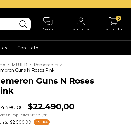
0
Ayuda
Mi cuenta
Mi carrito
lles
Contacto
cio
>
MUJER
>
Remerones
>
meron Guns N Roses Pink
emeron Guns N Roses
ink
$22.490,00
24.490,00
cio sin impuestos
$18.586,78
$2.000,00
rrás:
8
% OFF