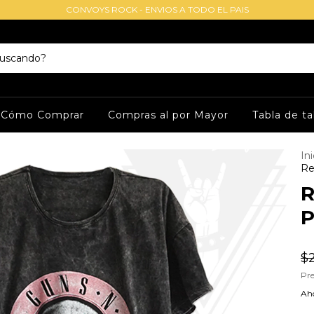
CONVOYS ROCK - ENVIOS A TODO EL PAIS
Cómo Comprar
Compras al por Mayor
Tabla de ta
Ini
Re
R
P
$
Pre
Aho