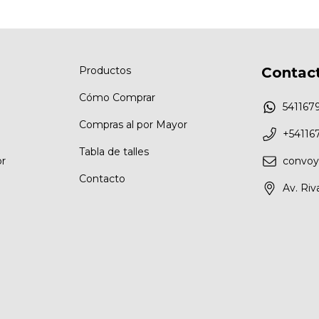
Productos
Contac
Cómo Comprar
541167
Compras al por Mayor
+54116
Tabla de talles
r
convo
Contacto
Av. Riv