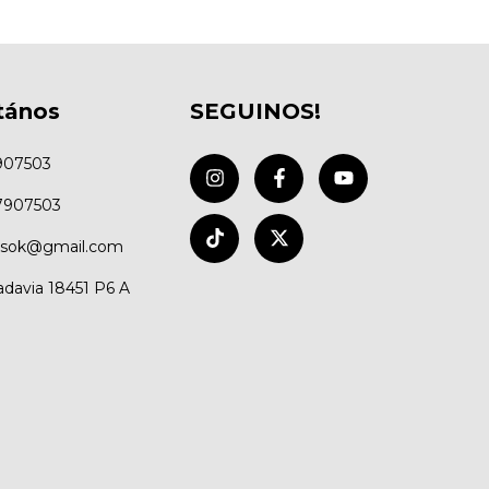
tános
SEGUINOS!
907503
7907503
ysok@gmail.com
adavia 18451 P6 A