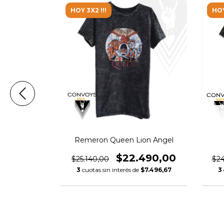
HOY 3X2 !!!
HOY
eatles
Remeron Queen Lion Angel
490,00
$22.490,00
$25.140,00
$24
$7.496,67
3
cuotas sin interés de
$7.496,67
3