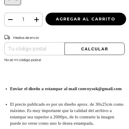
CAMBIAR CP
Entregas para el CP:
Medios de envío
CALCULAR
No sé mi código postal
Enviar el diseño a estampar al mail
convoysok@gmail.com
El precio publicado es por un diseño aprox. de 30x25cm como
máximo. Es muy importante que la calidad del archivo a
estampar sea superior a 2000px, de lo contrario la imagen
puede no verse como uno lo desea estampada.