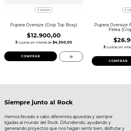
2 colores
2 co
Pupera Oversize (Crop Top Boxy)
Pupera Oversize Ai
Pelea (Cro
$12.900,00
$26.9
3
cuotas sin interés de
$4.300,00
3
cuotas sin inte
COMPRAR
COMPRAR
Siempre junto al Rock
Hemos llevado a cabo diferentes apuestas y siempre
ligadas al mundo del Rock. Difundiendo, ayudando y
generando proyectos que nos hagan sentir bien, disfrutar y